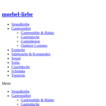
Zum
Inhalt
springen
moebel-liebe
Strandkörbe
Gartenmöbel
Gartenstühle & Bänke
Gartentische
Gartenliegen
Outdoor Lounges
Esstische
Sideboards & Kommoden
Sessel
Sofas
Couchtische
Schränke
Teppiche
Menü
Strandkörbe
Gartenmöbel
Gartenstühle & Bänke
Gartentische