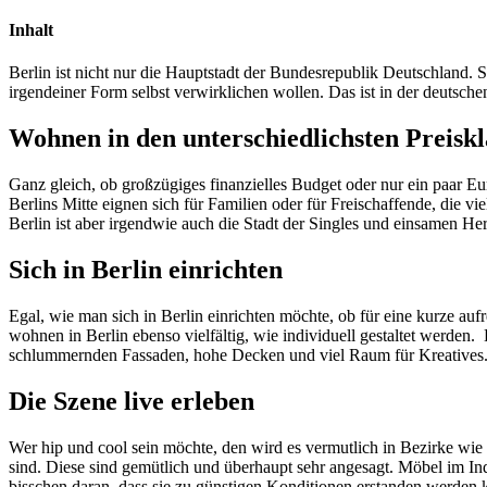
Inhalt
Berlin ist nicht nur die Hauptstadt der Bundesrepublik Deutschland. Si
irgendeiner Form selbst verwirklichen wollen. Das ist in der deutsc
Wohnen in den unterschiedlichsten Preiskl
Ganz gleich, ob großzügiges finanzielles Budget oder nur ein paar E
Berlins Mitte eignen sich für Familien oder für Freischaffende, die v
Berlin ist aber irgendwie auch die Stadt der Singles und einsamen H
Sich in Berlin einrichten
Egal, wie man sich in Berlin einrichten möchte, ob für eine kurze au
wohnen in Berlin ebenso vielfältig, wie individuell gestaltet werde
schlummernden Fassaden, hohe Decken und viel Raum für Kreatives. N
Die Szene live erleben
Wer hip und cool sein möchte, den wird es vermutlich in Bezirke wie
sind. Diese sind gemütlich und überhaupt sehr angesagt. Möbel im Indu
bisschen daran, dass sie zu günstigen Konditionen erstanden werden