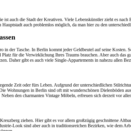
e ist auch die Stadt der Kreativen. Viele Lebenskünstler zieht es nach B
hen Hauptstadt auch problemlos möglich, da man hier zu den unterschie
assen
uro in der Tasche. In Berlin kommt jeder Geldbeutel auf seine Kosten.
iel Platz für die Verwirklichung Ihres Traums brauchen. Aber auch das 
erzen. Daher gibt es auch viele Single-Appartements in nahezu allen B
fregende Zeit oder fürs Leben. Aufgrund der unterschiedlichen Stilric
n. Die Wohnungen in Berlin sind oft mit wunderschönen Dielenböden aus
eben den charmanten Vintage Möbeln, erfreuen sich derzeit vor allem
 Kreuzberg ziehen. Hier gibt es vor allem großzügig geschnittene Altb
strie-Look sind aber auch in traditionsreichen Bezirken, wie dem Arbei
 können.