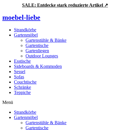
Zum
SALE: Entdecke stark reduzierte Artikel ↗
Inhalt
springen
moebel-liebe
Strandkörbe
Gartenmöbel
Gartenstühle & Bänke
Gartentische
Gartenliegen
Outdoor Lounges
Esstische
Sideboards & Kommoden
Sessel
Sofas
Couchtische
Schränke
Teppiche
Menü
Strandkörbe
Gartenmöbel
Gartenstühle & Bänke
Gartentische