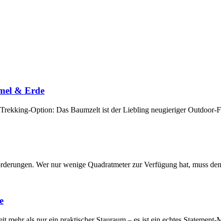
mmel & Erde
ekking-Option: Das Baumzelt ist der Liebling neugieriger Outdoor-Fan
orderungen. Wer nur wenige Quadratmeter zur Verfügung hat, muss den
e
t mehr als nur ein praktischer Stauraum – es ist ein echtes Statement