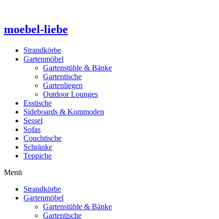
Zum
Inhalt
springen
moebel-liebe
Strandkörbe
Gartenmöbel
Gartenstühle & Bänke
Gartentische
Gartenliegen
Outdoor Lounges
Esstische
Sideboards & Kommoden
Sessel
Sofas
Couchtische
Schränke
Teppiche
Menü
Strandkörbe
Gartenmöbel
Gartenstühle & Bänke
Gartentische