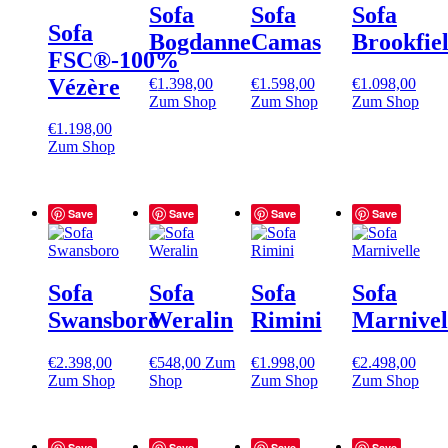
Sofa
Sofa
Sofa
Sofa
Bogdanne
Camas
Brookfie
FSC®-100%
Vézère
€
1.398,00
€
1.598,00
€
1.098,00
Zum Shop
Zum Shop
Zum Shop
€
1.198,00
Zum Shop
Save
Save
Save
Save
Sofa
Sofa
Sofa
Sofa
Swansboro
Weralin
Rimini
Marnivel
€
2.398,00
€
548,00
Zum
€
1.998,00
€
2.498,00
Zum Shop
Shop
Zum Shop
Zum Shop
Save
Save
Save
Save