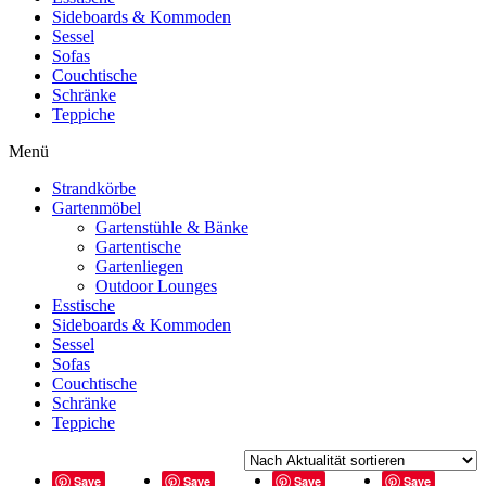
Sideboards & Kommoden
Sessel
Sofas
Couchtische
Schränke
Teppiche
Menü
Strandkörbe
Gartenmöbel
Gartenstühle & Bänke
Gartentische
Gartenliegen
Outdoor Lounges
Esstische
Sideboards & Kommoden
Sessel
Sofas
Couchtische
Schränke
Teppiche
Save
Save
Save
Save