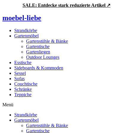
Zum
SALE: Entdecke stark reduzierte Artikel ↗
Inhalt
springen
moebel-liebe
Strandkörbe
Gartenmöbel
Gartenstühle & Bänke
Gartentische
Gartenliegen
Outdoor Lounges
Esstische
Sideboards & Kommoden
Sessel
Sofas
Couchtische
Schränke
Teppiche
Menü
Strandkörbe
Gartenmöbel
Gartenstühle & Bänke
Gartentische