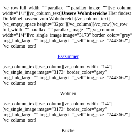
[vc_row full_width=”” parallax=”” parallax_image=””][vc_column
width=”1/1″][vc_column_text]
Unsere Wohnbereiche
Hier findest
Du Möbel passend zum Wohnbereich[/vc_column_text]
[vc_empty_space height=”32px”][/vc_column][/vc_row][vc_row
full_width=”” parallax=”” parallax_image=””][vc_column
width=”1/4″][vc_single_image image=”3173″ border_color=”grey”
img_link_large=”” img_link_target=”_self” img_size=”744×662″]
[vc_column_text]
Esszimmer
[/vc_column_text][/vc_column][vc_column width=”1/4″]
[vc_single_image image=”3173″ border_color=”grey”
img_link_large=”” img_link_target=”_self” img_size=”744×662″]
[vc_column_text]
Wohnen
[/vc_column_text][/vc_column][vc_column width=”1/4″]
[vc_single_image image=”3173″ border_color=”grey”
img_link_large=”” img_link_target=”_self” img_size=”744×662″]
[vc_column_text]
Küche