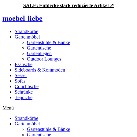
Zum
SALE: Entdecke stark reduzierte Artikel ↗
Inhalt
springen
moebel-liebe
Strandkörbe
Gartenmöbel
Gartenstühle & Bänke
Gartentische
Gartenliegen
Outdoor Lounges
Esstische
Sideboards & Kommoden
Sessel
Sofas
Couchtische
Schränke
Teppiche
Menü
Strandkörbe
Gartenmöbel
Gartenstühle & Bänke
Gartentische