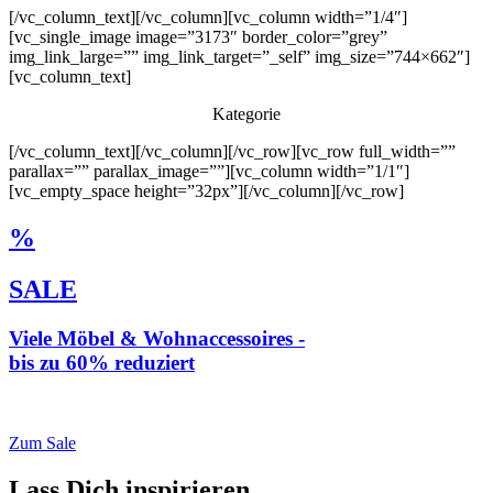
[/vc_column_text][/vc_column][vc_column width=”1/4″]
[vc_single_image image=”3173″ border_color=”grey”
img_link_large=”” img_link_target=”_self” img_size=”744×662″]
[vc_column_text]
Kategorie
[/vc_column_text][/vc_column][/vc_row][vc_row full_width=””
parallax=”” parallax_image=””][vc_column width=”1/1″]
[vc_empty_space height=”32px”][/vc_column][/vc_row]
%
SALE
Viele Möbel & Wohnaccessoires -
bis zu 60% reduziert
* Weiterleitung zu loberon.de
Zum Sale
Lass Dich inspirieren