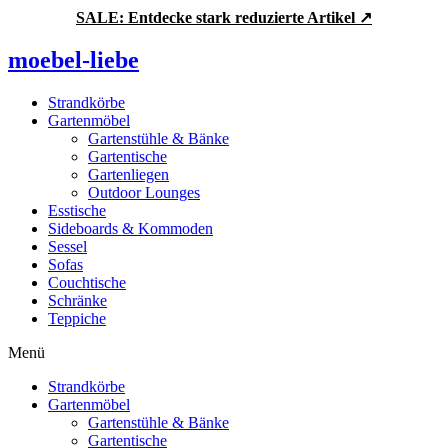
Zum
SALE: Entdecke stark reduzierte Artikel ↗
Inhalt
springen
moebel-liebe
Strandkörbe
Gartenmöbel
Gartenstühle & Bänke
Gartentische
Gartenliegen
Outdoor Lounges
Esstische
Sideboards & Kommoden
Sessel
Sofas
Couchtische
Schränke
Teppiche
Menü
Strandkörbe
Gartenmöbel
Gartenstühle & Bänke
Gartentische