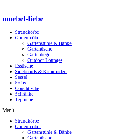
Zum
Inhalt
springen
moebel-liebe
Strandkörbe
Gartenmöbel
Gartenstühle & Bänke
Gartentische
Gartenliegen
Outdoor Lounges
Esstische
Sideboards & Kommoden
Sessel
Sofas
Couchtische
Schränke
Teppiche
Menü
Strandkörbe
Gartenmöbel
Gartenstühle & Bänke
Gartentische