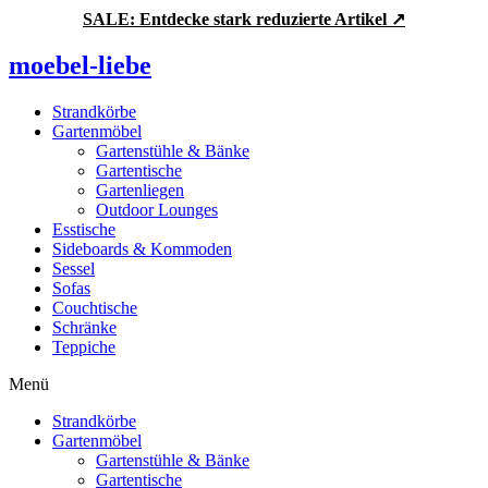
Zum
SALE: Entdecke stark reduzierte Artikel ↗
Inhalt
springen
moebel-liebe
Strandkörbe
Gartenmöbel
Gartenstühle & Bänke
Gartentische
Gartenliegen
Outdoor Lounges
Esstische
Sideboards & Kommoden
Sessel
Sofas
Couchtische
Schränke
Teppiche
Menü
Strandkörbe
Gartenmöbel
Gartenstühle & Bänke
Gartentische