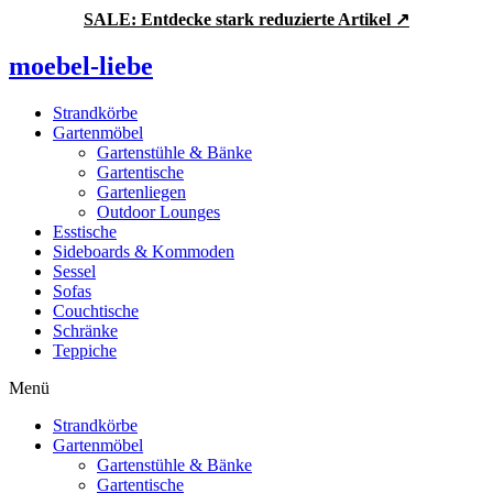
Zum
SALE: Entdecke stark reduzierte Artikel ↗
Inhalt
springen
moebel-liebe
Strandkörbe
Gartenmöbel
Gartenstühle & Bänke
Gartentische
Gartenliegen
Outdoor Lounges
Esstische
Sideboards & Kommoden
Sessel
Sofas
Couchtische
Schränke
Teppiche
Menü
Strandkörbe
Gartenmöbel
Gartenstühle & Bänke
Gartentische