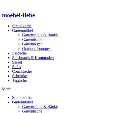
Zum
Inhalt
springen
moebel-liebe
Strandkörbe
Gartenmöbel
Gartenstühle & Bänke
Gartentische
Gartenliegen
Outdoor Lounges
Esstische
Sideboards & Kommoden
Sessel
Sofas
Couchtische
Schränke
Teppiche
Menü
Strandkörbe
Gartenmöbel
Gartenstühle & Bänke
Gartentische