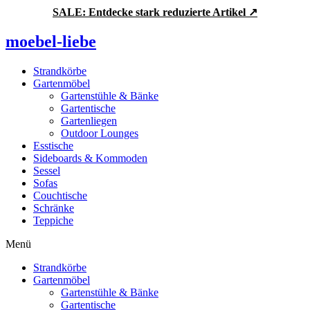
Zum
SALE: Entdecke stark reduzierte Artikel ↗
Inhalt
springen
moebel-liebe
Strandkörbe
Gartenmöbel
Gartenstühle & Bänke
Gartentische
Gartenliegen
Outdoor Lounges
Esstische
Sideboards & Kommoden
Sessel
Sofas
Couchtische
Schränke
Teppiche
Menü
Strandkörbe
Gartenmöbel
Gartenstühle & Bänke
Gartentische