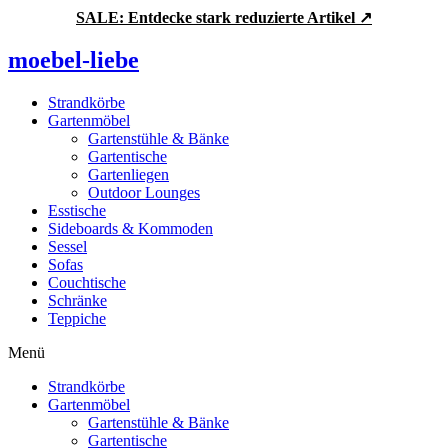
Zum
SALE: Entdecke stark reduzierte Artikel ↗
Inhalt
springen
moebel-liebe
Strandkörbe
Gartenmöbel
Gartenstühle & Bänke
Gartentische
Gartenliegen
Outdoor Lounges
Esstische
Sideboards & Kommoden
Sessel
Sofas
Couchtische
Schränke
Teppiche
Menü
Strandkörbe
Gartenmöbel
Gartenstühle & Bänke
Gartentische