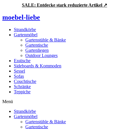
Zum
SALE: Entdecke stark reduzierte Artikel ↗
Inhalt
springen
moebel-liebe
Strandkörbe
Gartenmöbel
Gartenstühle & Bänke
Gartentische
Gartenliegen
Outdoor Lounges
Esstische
Sideboards & Kommoden
Sessel
Sofas
Couchtische
Schränke
Teppiche
Menü
Strandkörbe
Gartenmöbel
Gartenstühle & Bänke
Gartentische