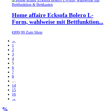
Home affaire Ecksofa Bolero L-
Form, wahlweise mit Bettfunktion...
€
899,99
Zum Shop
←
1
2
3
4
5
6
7
8
…
14
15
16
→
%