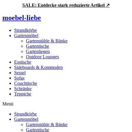
Zum
SALE: Entdecke stark reduzierte Artikel ↗
Inhalt
springen
moebel-liebe
Strandkörbe
Gartenmöbel
Gartenstühle & Bänke
Gartentische
Gartenliegen
Outdoor Lounges
Esstische
Sideboards & Kommoden
Sessel
Sofas
Couchtische
Schränke
Teppiche
Menü
Strandkörbe
Gartenmöbel
Gartenstühle & Bänke
Gartentische