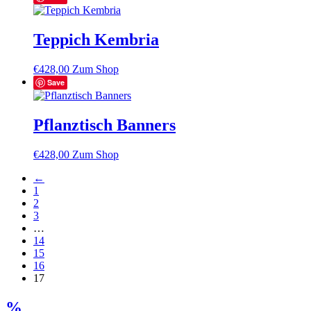
Teppich Kembria
€
428,00
Zum Shop
Save
Pflanztisch Banners
€
428,00
Zum Shop
←
1
2
3
…
14
15
16
17
%