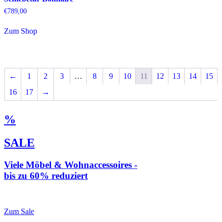
€
789,00
Zum Shop
←
1
2
3
…
8
9
10
11
12
13
14
15
16
17
→
%
SALE
Viele Möbel & Wohnaccessoires -
bis zu 60% reduziert
* Weiterleitung zu loberon.de
Zum Sale