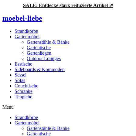
Zum
SALE: Entdecke stark reduzierte Artikel ↗
Inhalt
springen
moebel-liebe
Strandkörbe
Gartenmöbel
Gartenstühle & Bänke
Gartentische
Gartenliegen
Outdoor Lounges
Esstische
Sideboards & Kommoden
Sessel
Sofas
Couchtische
Schränke
Teppiche
Menü
Strandkörbe
Gartenmöbel
Gartenstühle & Bänke
Gartentische