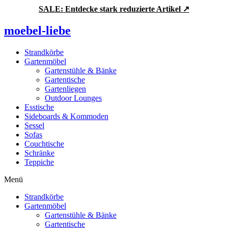
Zum
SALE: Entdecke stark reduzierte Artikel ↗
Inhalt
springen
moebel-liebe
Strandkörbe
Gartenmöbel
Gartenstühle & Bänke
Gartentische
Gartenliegen
Outdoor Lounges
Esstische
Sideboards & Kommoden
Sessel
Sofas
Couchtische
Schränke
Teppiche
Menü
Strandkörbe
Gartenmöbel
Gartenstühle & Bänke
Gartentische