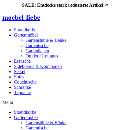
Zum
SALE: Entdecke stark reduzierte Artikel ↗
Inhalt
springen
moebel-liebe
Strandkörbe
Gartenmöbel
Gartenstühle & Bänke
Gartentische
Gartenliegen
Outdoor Lounges
Esstische
Sideboards & Kommoden
Sessel
Sofas
Couchtische
Schränke
Teppiche
Menü
Strandkörbe
Gartenmöbel
Gartenstühle & Bänke
Gartentische